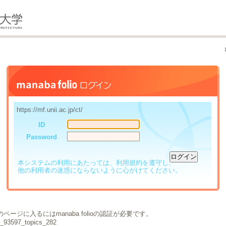
https://mf.unii.ac.jp/ct/
ID
Password
本システムの利用にあたっては、利用規約を遵守し、
他の利用者の迷惑にならないように心がけてください。
ページに入るにはmanaba folioの認証が必要です。
e_93597_topics_282