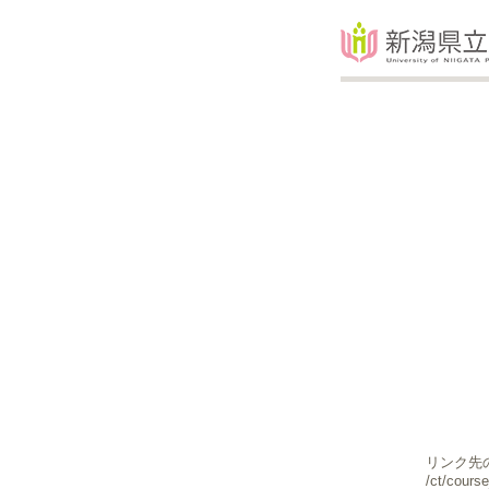
リンク先の
/ct/cours