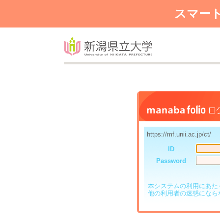
スマー
https://mf.unii.ac.jp/ct/
ID
Password
本システムの利用にあた
他の利用者の迷惑になら